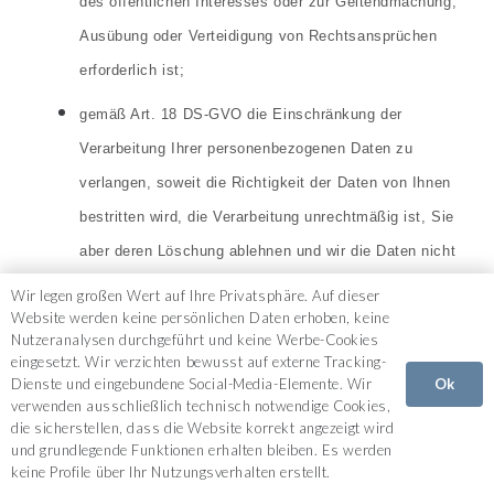
des öffentlichen Interesses oder zur Geltendmachung,
Ausübung oder Verteidigung von Rechtsansprüchen
erforderlich ist;
gemäß Art. 18 DS-GVO die Einschränkung der
Verarbeitung Ihrer personenbezogenen Daten zu
verlangen, soweit die Richtigkeit der Daten von Ihnen
bestritten wird, die Verarbeitung unrechtmäßig ist, Sie
aber deren Löschung ablehnen und wir die Daten nicht
mehr benötigen, Sie jedoch diese zur
Wir legen großen Wert auf Ihre Privatsphäre. Auf dieser
Website werden keine persönlichen Daten erhoben, keine
Geltendmachung, Ausübung oder Verteidigung von
Nutzeranalysen durchgeführt und keine Werbe-Cookies
Rechtsansprüchen benötigen oder Sie gemäß Art. 21
eingesetzt. Wir verzichten bewusst auf externe Tracking-
Ok
Dienste und eingebundene Social-Media-Elemente. Wir
DS-GVO Widerspruch gegen die Verarbeitung eingelegt
verwenden ausschließlich technisch notwendige Cookies,
haben;
die sicherstellen, dass die Website korrekt angezeigt wird
und grundlegende Funktionen erhalten bleiben. Es werden
gemäß Art. 20 DS-GVO Ihre personenbezogenen
keine Profile über Ihr Nutzungsverhalten erstellt.